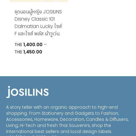
ชุดนอนผู้หญิง JOSILINS
Disney Classic 101
Dalmatian Lucky ไซส์
F และไซส์ พลัส ผ้าวูเว่น
–
THB
1,400.00
Price
THB
1,450.00
range:
THB1,400.00
through
THB1,450.00
A story teller with an organic approach to high-end
shopping. From Stationery and Gadgets to Fashion,
Accessories, Homeware, Decoration, Candles & Diffusers,
Living, Hi-Tech and fresh Thai Souvenirs, shop the
international best sellers and local design labels