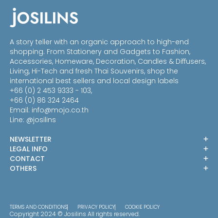
THB790.00
THB1,670.00
A story teller with an organic approach to high-end
shopping. From Stationery and Gadgets to Fashion,
Accessories, Homeware, Decoration, Candles & Diffusers,
Living, Hi-Tech and fresh Thai Souvenirs, shop the
international best sellers and local design labels
+66 (0) 2 453 9333 - 103,
+66 (0) 86 324 2464
Email:
info@mojo.co.th
Line: @josilins
NEWSLETTER
LEGAL INFO
CONTACT
OTHERS
TERMS AND CONDITIONS
PRIVACY POLICY
COOKIE POLICY
Copyright 2024 © Josilins All rights reserved.