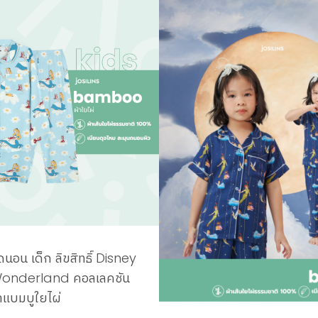
ุดนอน เด็ก ลิขสิทธิ์ Disney
 Wonderland คอลเลคชัน
าแบมบูใยไผ่