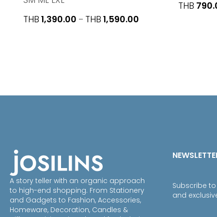
THB
790.
Price
THB
1,390.00
THB
1,590.00
–
range:
THB1,390.00
through
THB1,590.00
NEWSLETTE
A story teller with an organic approach
Subscribe to
to high-end shopping. From Stationery
and exclusiv
and Gadgets to Fashion, Accessories,
Homeware, Decoration, Candles &