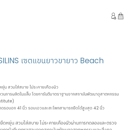
OSILINS เซตแขนยาวขายาว Beach
หยุ่น สวมใส่สบาย ไม่ระคายเคืองผิว
นการผลิตในแล็บ โดยการันตีมาตราฐานจากสถาบันพัฒนาอุสาตหกรรม
stitute)
ดรอบอก 41 นิ้ว รอบเอวและสะโพกสามารถยืดได้สูงสุด 42 นิ้ว
ามยืดหยุ่น สวมใส่สบาย ไม่ระคายเคืองผิวผ่านการทดลองและตรวจ
ยการันตีมาตราฐานจากสถาบันพัฒนาอุสาตหกรรมและสิ่งทอ