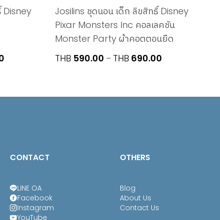
ิ์ Disney
Josilins ชุดนอน เด็ก ลิขสิทธิ์ Disney
Pixar Monsters Inc คอลเลคชัน
Monster Party ผ้าคอตตอนยืด
Price
Price
0
THB
590.00
THB
690.00
–
range:
range:
THB690.00
THB590.00
through
through
THB790.00
THB690.00
CONTACT
OTHERS
LINE OA
Blog
Facebook
About Us
Instagram
Contact Us
YouTube