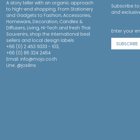
A story teller with an organic approach
Subscribe to
to high-end shopping. From Stationery
and exclusiv
and Gadgets to Fashion, Accessories,
Homeware, Decoration, Candles &
Diffusers, Living, Hi-Tech and fresh Thai
Souvenirs, shop the international best
sellers and local design labels
SUBSCRIBE
+66 (0) 2 453 9333 - 103,
+66 (0) 86 324 2464
Email:
info@mojo.co.th
Line: @josilins