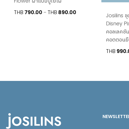
Flower ผ้าแบมบูใยไผ่
Price
THB
790.00
THB
890.00
–
Josilins ชุ
range:
Disney Pi
THB790.00
คอลเลคชัน
through
THB890.00
คอตตอนยื
THB
990.
NEWSLETTE