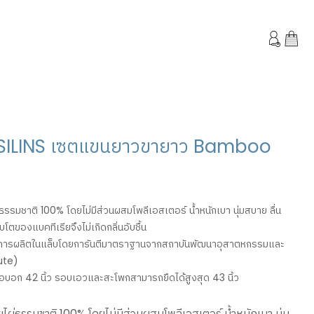
JOSILINS เซตแขนยาวขายาว Bamboo
รรมชาติ 100% โดยไม่มีส่วนผสมโพลีเอสเตอร์ น้ำหนักเบา นุ่มสบาย ลื่น
บโตของแบคทีเรียจึงไม่เกิดกลิ่นอับชื้น
รผลิตในแล็บโดยการันตีมาตราฐานจากสถาบันพัฒนาอุสาตหกรรมและ
tute)
บอก 42 นิ้ว รอบเอวและสะโพกสามารถยืดได้สูงสุด 43 นิ้ว
ไผ่ธรรมชาติ 100% โดยไม่มีส่วนผสมโพลีเอสเตอร์ น้ำหนักเบา นุ่ม