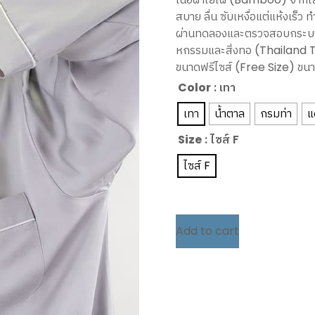
สบาย ลื่น ซับเหงื่อแต่แห้งเร็ว 
ผ่านทดลองและตรวจสอบกระบว
หกรรมและสิ่งทอ (Thailand T
ขนาดฟรีไซส์ (Free Size) ขนา
Color
: เทา
เทา
น้ำตาล
กรมท่า
แ
Size
: ไซส์ F
ไซส์ F
Add to cart