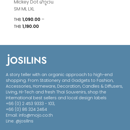
through
Mickey Dot ผ้าวูเว่น
THB890.00
SM ML LXL
–
THB
1,090.00
Price
THB
1,190.00
range:
THB1,090.00
through
THB1,190.00
A story teller with an organic approach to high-end
shopping. From Stationery and Gadgets to Fashion,
Accessories, Homeware, Decoration, Candles & Diffusers,
Living, Hi-Tech and fresh Thai Souvenirs, shop the
international best sellers and local design labels
+66 (0) 2 453 9333 - 103,
+66 (0) 86 324 2464
Email:
info@mojo.co.th
Line: @josilins