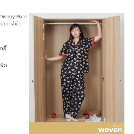
ธิ์
4
ยืด