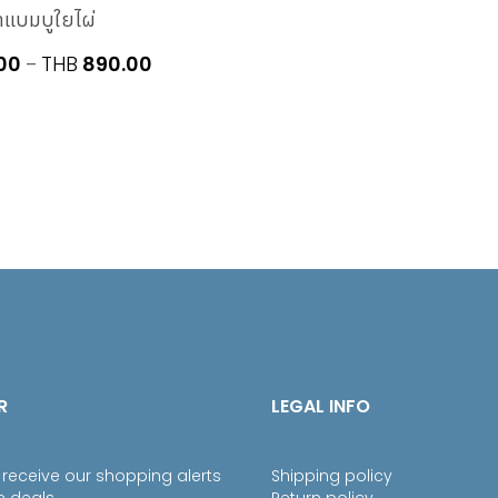
าแบมบูใยไผ่
Price
00
THB
890.00
–
range:
THB790.00
through
THB890.00
R
LEGAL INFO
 receive our shopping alerts
Shipping policy