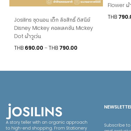
Flower ผ้
THB
790.
Josilins ชุดนอน เด็ก ลิขสิทธิ์ ดิสนีย์
Disney Mickey คอลเลคชัน Mickey
Dot ผ้าวูเว่น
Price
THB
690.00
THB
790.00
–
range:
THB690.00
through
THB790.00
NEWSLETTE
A story teller with an organic approach
Subscribe to
to high-end shopping. From Stationery