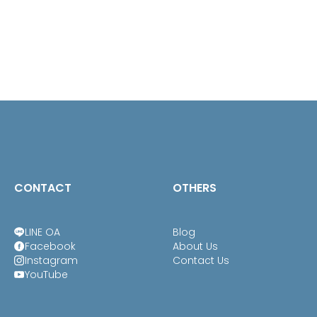
THB880.00
through
THB960.00
CONTACT
OTHERS
LINE OA
Blog
Facebook
About Us
Instagram
Contact Us
YouTube