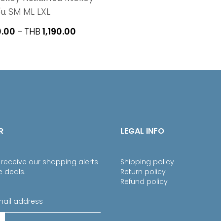
ว่น SM ML LXL
Price
0.00
THB
1,190.00
–
range:
THB1,090.00
through
THB1,190.00
R
LEGAL INFO
 receive our shopping alerts
Shipping policy
e deals.
Return policy
Refund policy