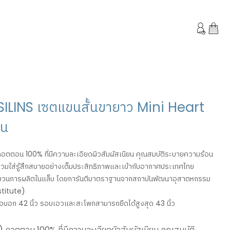
SILINS เซตแขนสั้นขายาว Mini Heart
อน
อตตอน 100% ที่มีความละเอียดผิวสัมผัสเนียน คุณสมบัติระบายความร้อน
ห้ผู้สวมใส่รู้สึกสบายอย่างเต็มประสิทธิภาพและเข้ากับอากาศประเทศไทย
นการผลิตในแล็บ โดยการันตีมาตราฐานจากสถาบันพัฒนาอุสาตหกรรม
stitute)
บอก 42 นิ้ว รอบเอวและสะโพกสามารถยืดได้สูงสุด 43 นิ้ว
) คอตตอน 100% ที่มีความละเอียดผิวสัมผัสเนียน คุณสมบัติ