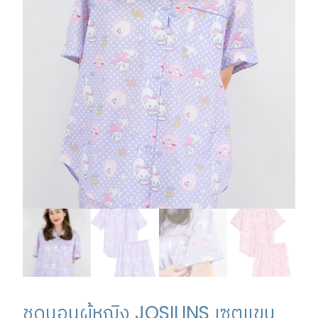
ชุดนอนผู้หญิง JOSILINS เซตแขน