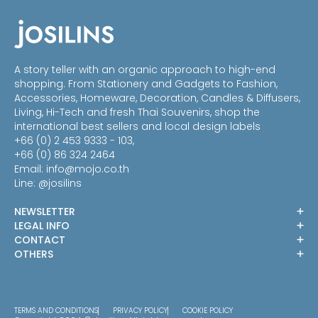
through
THB970.00
A story teller with an organic approach to high-end
shopping. From Stationery and Gadgets to Fashion,
Accessories, Homeware, Decoration, Candles & Diffusers,
Living, Hi-Tech and fresh Thai Souvenirs, shop the
international best sellers and local design labels
+66 (0) 2 453 9333 - 103,
+66 (0) 86 324 2464
Email:
info@mojo.co.th
Line: @josilins
NEWSLETTER
LEGAL INFO
CONTACT
OTHERS
TERMS AND CONDITIONS
PRIVACY POLICY
COOKIE POLICY