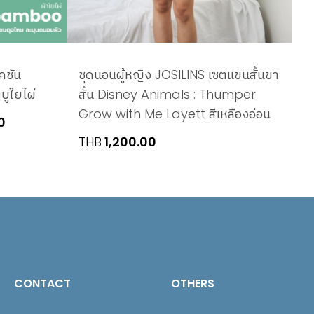
คชัน
ชุดนอนผู้หญิง JOSILINS เซตแขนสั้นขา
ูใยไผ่
สั้น Disney Animals : Thumper
Grow with Me Layett สีเหลืองอ่อน
Price
0
range:
THB
1,200.00
THB790.00
through
THB970.00
CONTACT
OTHERS