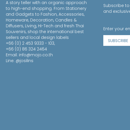
A story teller with an organic approach
Subscribe to
to high-end shopping. From Stationery
and exclusiv
and Gadgets to Fashion, Accessories,
Homeware, Decoration, Candles &
Diffusers, Living, Hi-Tech and fresh Thai
Souvenirs, shop the international best
sellers and local design labels
SUBSCRIBE
+66 (0) 2 453 9333 - 103,
+66 (0) 86 324 2464
Email:
info@mojo.co.th
Line: @josilins