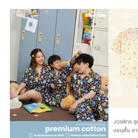
Josilins ชุ
แขนสั้น ขา