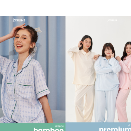
THB1,090.00
through
THB1,190.00