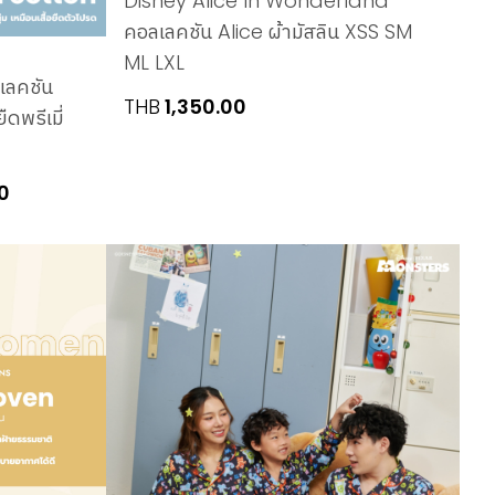
Disney Alice In Wonderland
คอลเลคชัน Alice ผ้ามัสลิน XSS SM
ML LXL
ลเลคชัน
THB
1,350.00
พรีเมี่
Price
0
range:
THB690.00
through
THB790.00