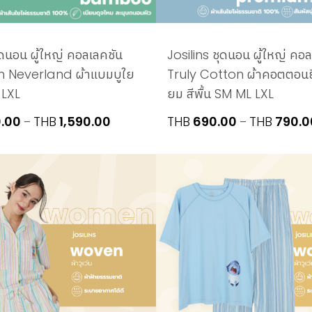
ุดนอน ผู้ใหญ่ คอลเลคชัน
Josilins ชุดนอน ผู้ใหญ่ คอ
n Neverland ผ้าแบมบูใย
Truly Cotton ผ้าคอตตอนยืด
 LXL
ยม สีพื้น SM ML LXL
Price
0.00
THB
1,590.00
THB
690.00
THB
790.0
–
–
range:
THB1,390.00
through
THB1,590.00