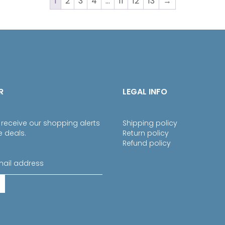
1
2
3
4
…
11
12
13
→
R
LEGAL INFO
 receive our shopping alerts
Shipping policy
e deals.
Return policy
Refund policy