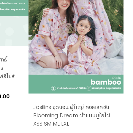
ทธิ์
ss-
รีไซส์
Price
0.00
range:
Josilins ชุดนอน ผู้ใหญ่ คอลเลคชัน
THB1,620.00
Blooming Dream ผ้าแบมบูใยไผ่
through
XSS SM ML LXL
THB1,860.00